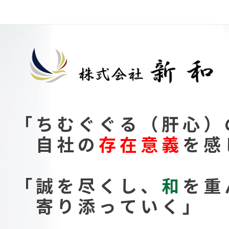
「ちむぐぐる（肝心）
自社の
存在意義
を感
「誠を尽くし、
和
を重
寄り添っていく」